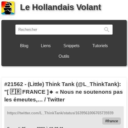
Le Hollandais Volant
Recherch
Blog
Liens
Snippets
Tutoriels
Outils
#21562
-
(Little) Think Tank (@L_ThinkTank):
"[ 🇫🇷 FRANCE ]🔸 « Nous ne soutenons pas
les émeutes,… / Twitter
https://twitter.com/L_ThinkTank/status/1639561006765735939
france