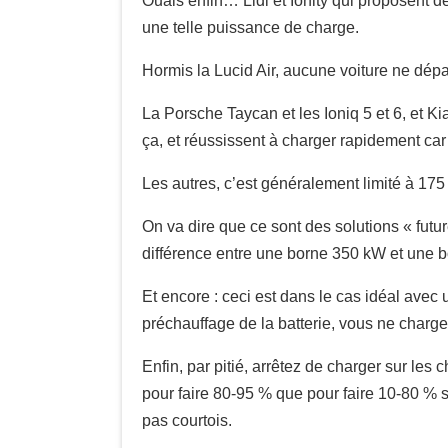
Ouais enfin… Lidl et Ionity qui proposent de
une telle puissance de charge.
Hormis la Lucid Air, aucune voiture ne dép
La Porsche Taycan et les Ioniq 5 et 6, et K
ça, et réussissent à charger rapidement car
Les autres, c’est généralement limité à 175
On va dire que ce sont des solutions « futu
différence entre une borne 350 kW et une 
Et encore : ceci est dans le cas idéal avec 
préchauffage de la batterie, vous ne charg
Enfin, par pitié, arrêtez de charger sur les
pour faire 80-95 % que pour faire 10-80 % su
pas courtois.