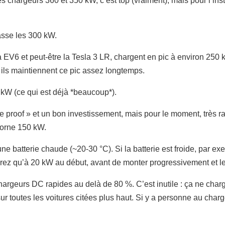
s chargeurs 360 et 350 kW, c’est top (vraiment), mais pour l’inst
asse les 300 kW.
ia EV6 et peut-être la Tesla 3 LR, chargent en pic à environ 25
 ils maintiennent ce pic assez longtemps.
 kW (ce qui est déjà *beaucoup*).
re proof » et un bon investissement, mais pour le moment, très ra
borne 150 kW.
une batterie chaude (~20-30 °C). Si la batterie est froide, par e
erez qu’à 20 kW au début, avant de monter progressivement et l
 chargeurs DC rapides au delà de 80 %. C’est inutile : ça ne char
r toutes les voitures citées plus haut. Si y a personne au charg