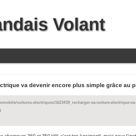
andais Volant
ectrique va devenir encore plus simple grâce au 
omobile/voitures-electriques/1623439_recharger-sa-voiture-electrique-va
8