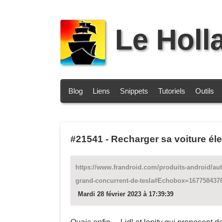
Le Holl
Blog
Liens
Snippets
Tutoriels
Outils
#21541
-
Recharger sa voiture él
https://www.frandroid.com/produits-android/aut
grand-concurrent-de-tesla#Echobox=167758437
Mardi 28 février 2023 à 17:39:39