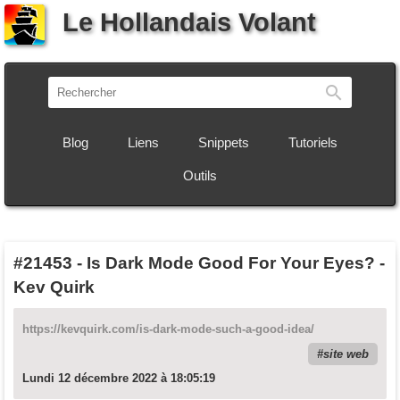
Le Hollandais Volant
Recherch
Blog
Liens
Snippets
Tutoriels
Outils
#21453
-
Is Dark Mode Good For Your Eyes? -
Kev Quirk
https://kevquirk.com/is-dark-mode-such-a-good-idea/
site web
Lundi 12 décembre 2022 à 18:05:19