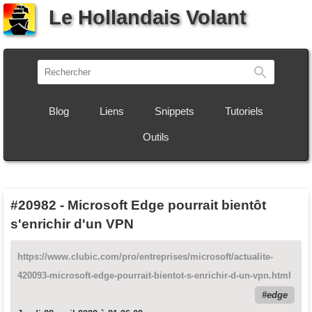
Le Hollandais Volant
Recherch
Blog
Liens
Snippets
Tutoriels
Outils
#20982
-
Microsoft Edge pourrait bientôt
s'enrichir d'un VPN
https://www.clubic.com/pro/entreprises/microsoft/actualite-
420093-microsoft-edge-pourrait-bientot-s-enrichir-d-un-vpn.html
edge