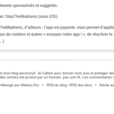
tweets sponsorisés et suggérés.
u avec StopTheMadness (sous iOS).
heMadness, d’ailleurs : l’app est payante, mais permet d’appliq
ux de cookies et autres « essayez notre app ! », de réactiver le
e…)
st mon blog personnel. Je l’utilise pour donner mon avis et partager des
des articles est produit par un humain, pas une IA. Les commentaires 
Hébergé par Webou-Pro
•
RSS du blog
/
RSS des liens
•
Article a