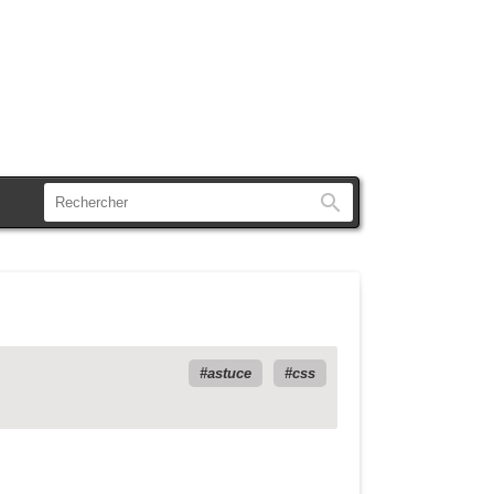
Rechercher
astuce
css