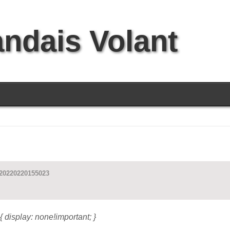
andais Volant
=20220220155023
{ display: none!important; }