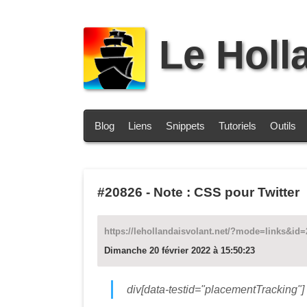
Le Holl
Blog
Liens
Snippets
Tutoriels
Outils
#20826
-
Note : CSS pour Twitter
https://lehollandaisvolant.net/?mode=links&id
Dimanche 20 février 2022 à 15:50:23
div[data-testid="placementTracking"] 