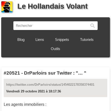
Le Hollandais Volant
Recherch
Blog
Liens
Snippets
Tutoriels
Outils
#20521
-
DrParloirs sur Twitter : "… "
https://twitter.com/DrParloirs/status/1454022178358374401
Vendredi 29 octobre 2021 à 18:17:36
Les agents immobiliers :