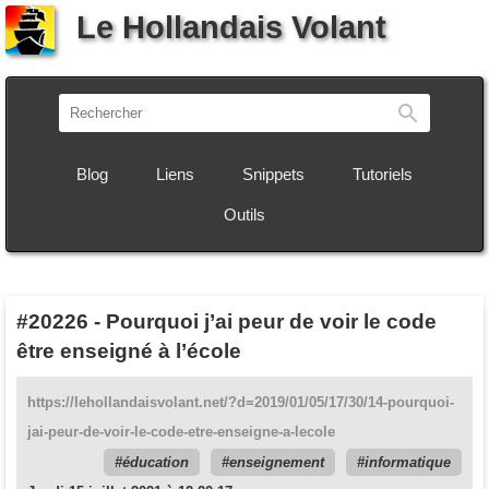
Le Hollandais Volant
Recherch
Blog
Liens
Snippets
Tutoriels
Outils
#20226
-
Pourquoi j’ai peur de voir le code
être enseigné à l’école
https://lehollandaisvolant.net/?d=2019/01/05/17/30/14-pourquoi-
jai-peur-de-voir-le-code-etre-enseigne-a-lecole
éducation
enseignement
informatique