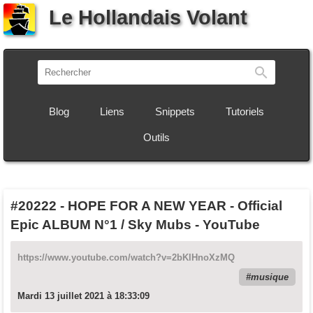
Le Hollandais Volant
Recherch
Blog
Liens
Snippets
Tutoriels
Outils
#20222
-
HOPE FOR A NEW YEAR - Official
Epic ALBUM N°1 / Sky Mubs - YouTube
https://www.youtube.com/watch?v=2bKlHnoXzMQ
musique
Mardi 13 juillet 2021 à 18:33:09