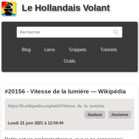
Le Hollandais Volant
Recherch
Blog
Liens
Snippets
Tutoriels
Outils
#20156
-
Vitesse de la lumière — Wikipédia
https://fr.wikipedia.org/wiki/Vitesse_de_la_lumière
astuce
science
Lundi 21 juin 2021 à 12:54:44