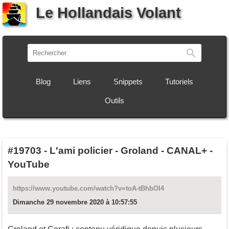
Le Hollandais Volant
Recherch
Blog
Liens
Snippets
Tutoriels
Outils
#19703
-
L'ami policier - Groland - CANAL+ -
YouTube
https://www.youtube.com/watch?v=toA-tBhbOI4
Dimanche 29 novembre 2020 à 10:57:55