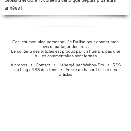
Groland et Gorafi : contenu véridique depuis plusieurs
années !
Ceci est mon blog personnel. Je l’utilise pour donner mon
avis et partager des trucs.
Le contenu des articles est produit par un humain, pas une
IA. Les commentaires sont fermés.
À propos
•
Contact
•
Hébergé par Webou-Pro
•
RSS
du blog
/
RSS des liens
•
Article au hasard
/
Liste des
articles