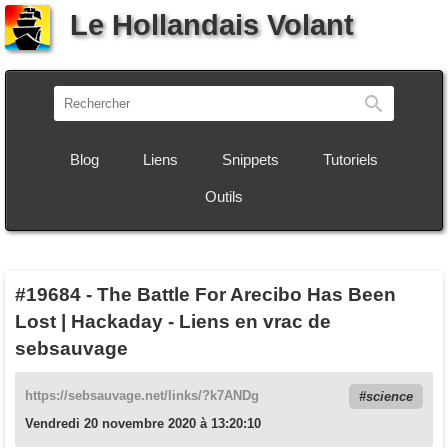
Le Hollandais Volant
Recherch
Blog
Liens
Snippets
Tutoriels
Outils
#19684
-
The Battle For Arecibo Has Been
Lost | Hackaday - Liens en vrac de
sebsauvage
https://sebsauvage.net/links/?k7ANDg
science
Vendredi 20 novembre 2020 à 13:20:10