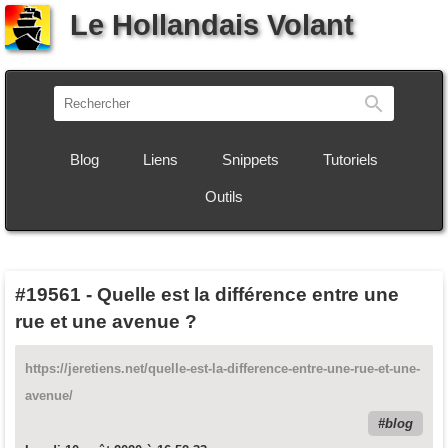
Le Hollandais Volant
Recherch
Blog
Liens
Snippets
Tutoriels
Outils
#19561
-
Quelle est la différence entre une
rue et une avenue ?
https://jeretiens.net/quelle-est-la-difference-entre-une-rue-et-une-
avenue/
blog