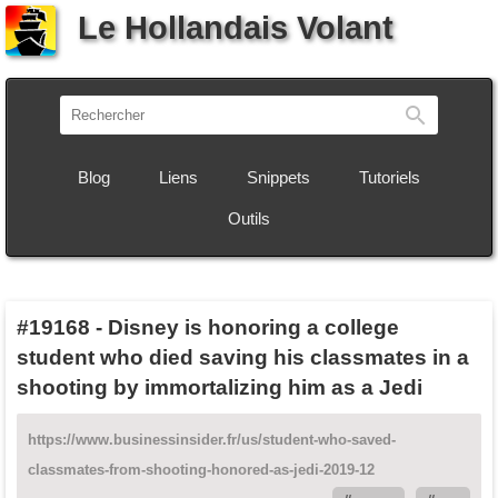
Le Hollandais Volant
Recherch
Blog
Liens
Snippets
Tutoriels
Outils
#19168
-
Disney is honoring a college
student who died saving his classmates in a
shooting by immortalizing him as a Jedi
https://www.businessinsider.fr/us/student-who-saved-
classmates-from-shooting-honored-as-jedi-2019-12