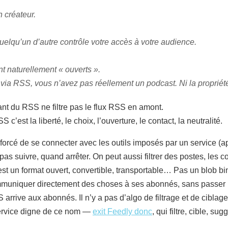
 créateur.
uelqu’un d’autre contrôle votre accès à votre audience.
nt naturellement « ouverts ».
 via RSS, vous n’avez pas réellement un podcast. Ni la propriét
ant du RSS ne filtre pas le flux RSS en amont.
 c’est la liberté, le choix, l’ouverture, le contact, la neutralité.
s forcé de se connecter avec les outils imposés par un service (ap
 pas suivre, quand arrêter. On peut aussi filtrer des postes, les c
st un format ouvert, convertible, transportable… Pas un blob bi
ommuniquer directement des choses à ses abonnés, sans passer 
S arrive aux abonnés. Il n’y a pas d’algo de filtrage et de cibla
 service digne de ce nom —
exit Feedly donc
, qui filtre, cible, su