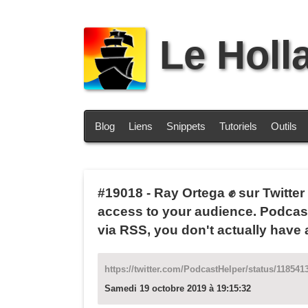
Le Holl
Blog
Liens
Snippets
Tutoriels
Outils
#19018
-
Ray Ortega ✊ sur Twitter
access to your audience. Podcast
via RSS, you don't actually have
https://twitter.com/PodcastHelper/status/11854
Samedi 19 octobre 2019 à 19:15:32