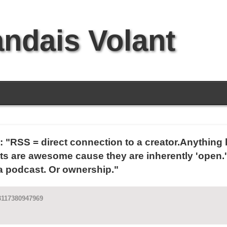
andais Volant
 : "RSS = direct connection to a creator.Anything
s are awesome cause they are inherently 'open.' 
 a podcast. Or ownership."
13117380947969