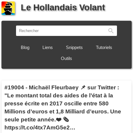
Le Hollandais Volant
Recherch
Blog
Liens
Snippets
Tutoriels
Outils
#19004
-
Michaël Fleurbaey 📌 sur Twitter :
"Le montant total des aides de l’état à la
presse écrite en 2017 oscille entre 580
Millions d’euros et 1,8 Milliard d’euros. Une
seule petite année.❤️ 🗞
https://t.co/4tx7AmG5e2…