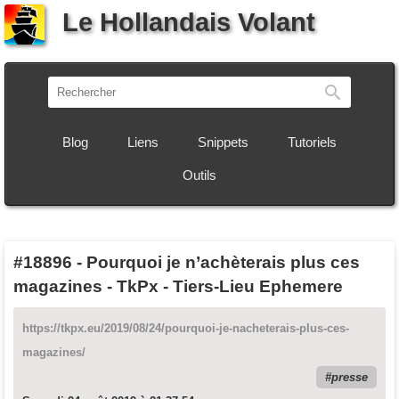
Le Hollandais Volant
Recherch
Blog
Liens
Snippets
Tutoriels
Outils
#18896
-
Pourquoi je n’achèterais plus ces
magazines - TkPx - Tiers-Lieu Ephemere
https://tkpx.eu/2019/08/24/pourquoi-je-nacheterais-plus-ces-
magazines/
presse