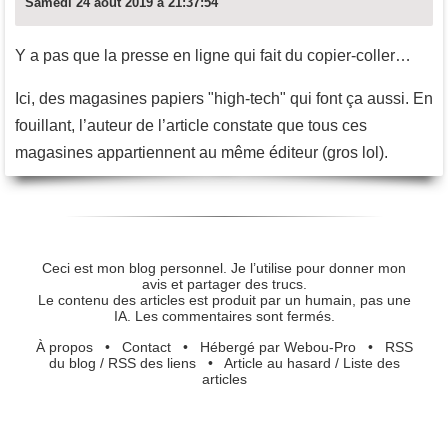
Samedi 24 août 2019 à 21:37:54
Y a pas que la presse en ligne qui fait du copier-coller…
Ici, des magasines papiers "high-tech" qui font ça aussi. En
fouillant, l’auteur de l’article constate que tous ces
magasines appartiennent au même éditeur (gros lol).
Ceci est mon blog personnel. Je l’utilise pour donner mon
avis et partager des trucs.
Le contenu des articles est produit par un humain, pas une
IA. Les commentaires sont fermés.
À propos
•
Contact
•
Hébergé par Webou-Pro
•
RSS
du blog
/
RSS des liens
•
Article au hasard
/
Liste des
articles