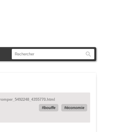
Rechercher
e-tromper_5492248_4355770.html
bouffe
économie