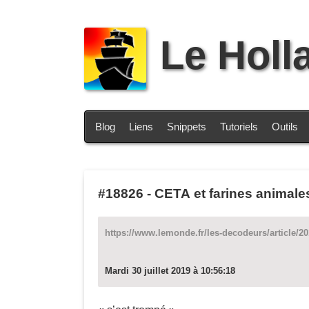
Le Holl
Blog
Liens
Snippets
Tutoriels
Outils
#18826
-
CETA et farines animale
https://www.lemonde.fr/les-decodeurs/article/2
Mardi 30 juillet 2019 à 10:56:18