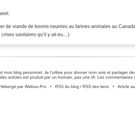
reil.
rter de viande de bovins nourries au farines animales au Canad
crises sanitaires qu’il y ait eu…)
st mon blog personnel. Je l’utilise pour donner mon avis et partager des
des articles est produit par un humain, pas une IA. Les commentaires 
Hébergé par Webou-Pro
•
RSS du blog
/
RSS des liens
•
Article a