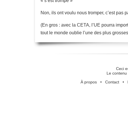
« s’est trompé »
Non, ils ont voulu nous tromper, c’est pas pa
(En gros : avec la CETA, l’UE pourra impo
tout le monde oublie l’une des plus grosses 
Ceci e
Le contenu 
À propos
•
Contact
•