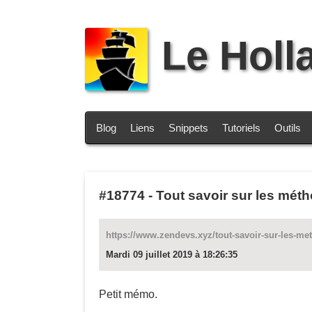
Le Holl
Blog
Liens
Snippets
Tutoriels
Outils
#18774
-
Tout savoir sur les méth
https://www.zendevs.xyz/tout-savoir-sur-les-met
Mardi 09 juillet 2019 à 18:26:35
Petit mémo.