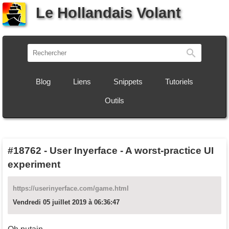
Le Hollandais Volant
Recherch
Blog
Liens
Snippets
Tutoriels
Outils
#18762
-
User Inyerface - A worst-practice UI
experiment
https://userinyerface.com/game.html
Vendredi 05 juillet 2019 à 06:36:47