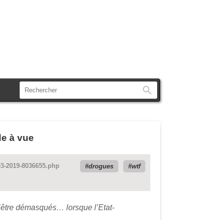
Rechercher
de à vue
1-03-2019-8036655.php
drogues
wtf
 d’être démasqués… lorsque l’Etat-