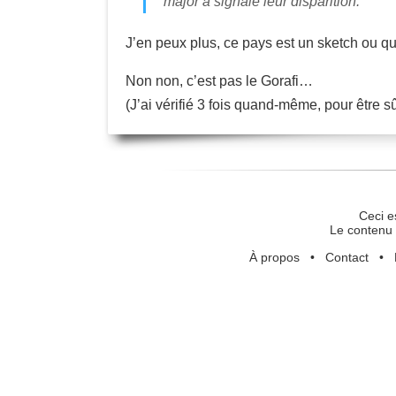
major a signalé leur disparition.
J’en peux plus, ce pays est un sketch ou qu
Non non, c’est pas le Gorafi…
(J’ai vérifié 3 fois quand-même, pour être sû
Ceci e
Le contenu 
À propos
•
Contact
•