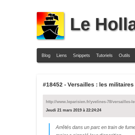
Le Holl
Blog
Liens
Snippets
Tutoriels
Outils
#18452
-
Versailles : les militair
http://www.leparisien.fr/yvelines-78/versailles-
Jeudi 21 mars 2019 à 22:24:24
Arrêtés dans un parc en train de fume