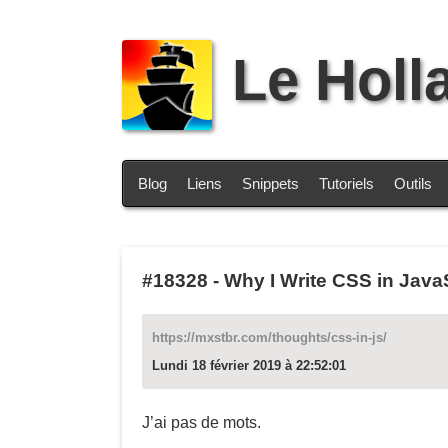
Le Holl
Blog
Liens
Snippets
Tutoriels
Outils
#18328
-
Why I Write CSS in Java
https://mxstbr.com/thoughts/css-in-js/
Lundi 18 février 2019 à 22:52:01
J’ai pas de mots.