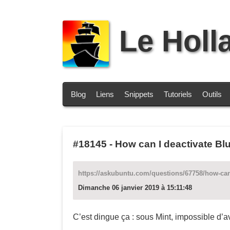
Le Holl
Blog
Liens
Snippets
Tutoriels
Outils
#18145
-
How can I deactivate Bl
https://askubuntu.com/questions/67758/how-can
Dimanche 06 janvier 2019 à 15:11:48
C’est dingue ça : sous Mint, impossible d’av