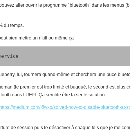
ouvez aller ouvrir le programme "bluetooth" dans les menus (blue
0 % du temps.
eut bien mettre un rfkill ou même ça
service
lueberry, lui, tournera quand-même et cherchera une puce bluetoo
blueman (le premier est trop limité et buggué, le second est plus 
uetooth dans l’UEFI. Ça semble être la seule solution.
https://medium.com/@vxp/solved-how-to-disable-bluetooth-at-st
verture de session puis le désactiver à chaque fois que je me con