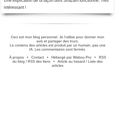
Une explication de la façon dont Shazam fonctionne. Très
intéressant !
Ceci est mon blog personnel. Je l’utilise pour donner mon
avis et partager des trucs.
Le contenu des articles est produit par un humain, pas une
IA. Les commentaires sont fermés.
À propos
•
Contact
•
Hébergé par Webou-Pro
•
RSS
du blog
/
RSS des liens
•
Article au hasard
/
Liste des
articles