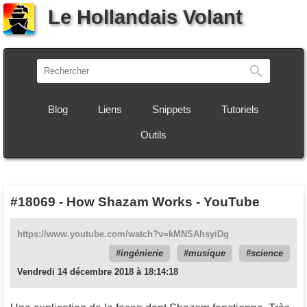
Le Hollandais Volant
Recherch
Blog
Liens
Snippets
Tutoriels
Outils
#18069
-
How Shazam Works - YouTube
https://www.youtube.com/watch?v=kMNSAhsyiDg
ingénierie
musique
science
Vendredi 14 décembre 2018 à 18:14:18