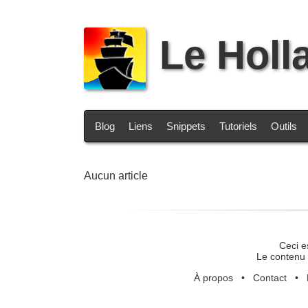
Le Holl
Blog
Liens
Snippets
Tutoriels
Outils
Aucun article
Ceci e
Le contenu 
À propos
•
Contact
•