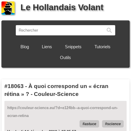
Le Hollandais Volant
Recherch
Blog
Liens
Snippets
Tutoriels
Outils
#18063
-
À quoi correspond un « écran
rétina » ? - Couleur-Science
https://couleur-science.eu/?d=e124bb--a-quoi-correspond-un-
ecran-retina
astuce
science