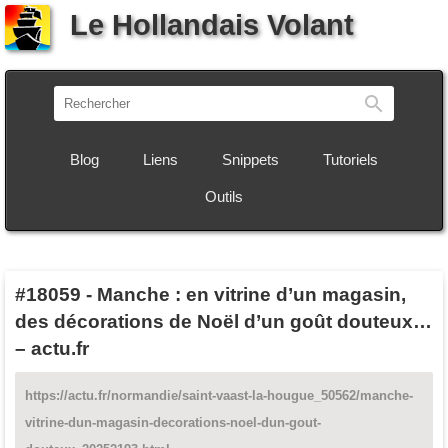
Le Hollandais Volant
Recherch
Blog
Liens
Snippets
Tutoriels
Outils
#18059
-
Manche : en vitrine d’un magasin,
des décorations de Noël d’un goût douteux…
– actu.fr
https://actu.fr/normandie/saint-vaast-la-hougue_50562/manche-
vitrine-dun-magasin-decorations-noel-dun-gout-