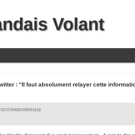
andais Volant
tter : "Il faut absolument relayer cette informati
s/1072764682308591618