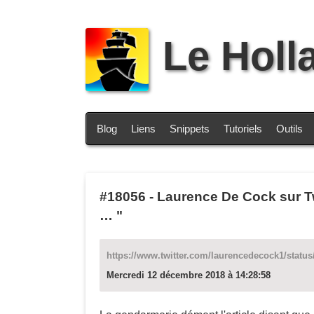
Le Holl
Blog
Liens
Snippets
Tutoriels
Outils
#18056
-
Laurence De Cock sur Twi
… "
https://www.twitter.com/laurencedecock1/statu
Mercredi 12 décembre 2018 à 14:28:58