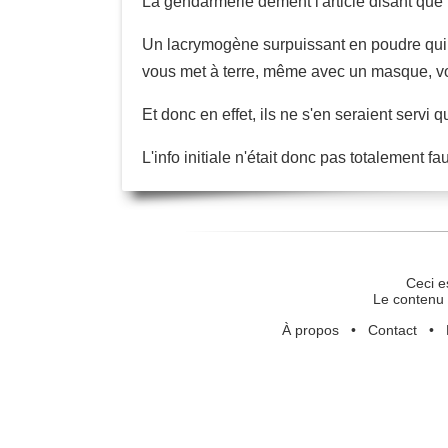
La gendarmerie dément l'article disant que le
Un lacrymogène surpuissant en poudre qui po
vous met à terre, même avec un masque, vou
Et donc en effet, ils ne s'en seraient servi 
L'info initiale n'était donc pas totalement f
Ceci e
Le contenu 
À propos
•
Contact
•