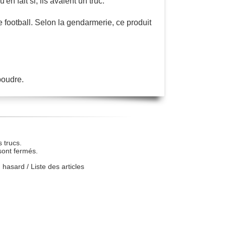
n fait si, ils avaient un truc.
 football. Selon la gendarmerie, ce produit
poudre.
 trucs.
sont fermés.
u hasard
/
Liste des articles