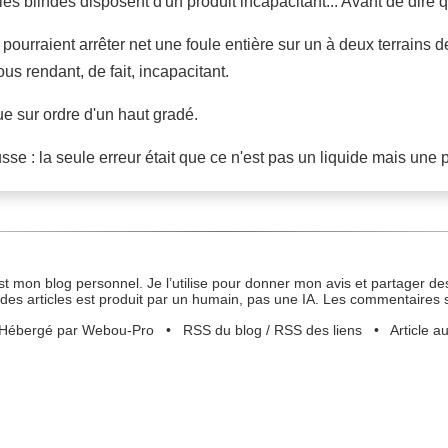
s blindés disposent d'un produit incapacitant... Avant de dire qu'e
urraient arrêter net une foule entière sur un à deux terrains de
s rendant, de fait, incapacitant.
que sur ordre d'un haut gradé.
ausse : la seule erreur était que ce n'est pas un liquide mais une 
st mon blog personnel. Je l’utilise pour donner mon avis et partager des
des articles est produit par un humain, pas une IA. Les commentaires 
Hébergé par Webou-Pro
•
RSS du blog
/
RSS des liens
•
Article a