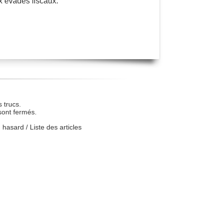
x évadés fiscaux.
 trucs.
sont fermés.
u hasard
/
Liste des articles