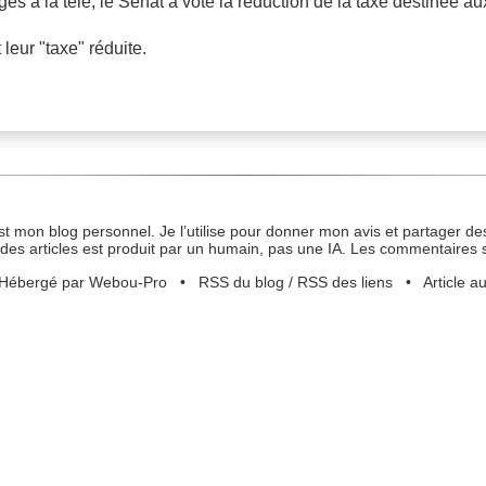
 à la télé, le Sénat a voté la réduction de la taxe destinée au
leur "taxe" réduite.
st mon blog personnel. Je l’utilise pour donner mon avis et partager des
des articles est produit par un humain, pas une IA. Les commentaires 
Hébergé par Webou-Pro
•
RSS du blog
/
RSS des liens
•
Article a