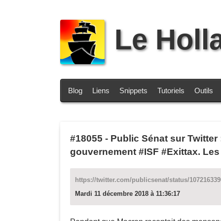
Le Holl
Blog
Liens
Snippets
Tutoriels
Outils
#18055
-
Public Sénat sur Twitter :
gouvernement #ISF #Exittax. Les
https://twitter.com/publicsenat/status/10721633
Mardi 11 décembre 2018 à 11:36:17