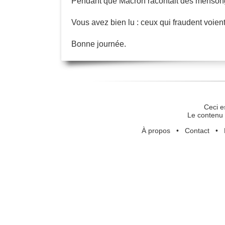
Pendant que Macron racontait des mensonges
Vous avez bien lu : ceux qui fraudent voient 
Bonne journée.
Ceci e
Le contenu 
À propos
•
Contact
•