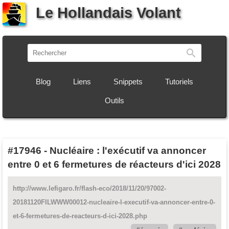
Le Hollandais Volant
Recherch
Blog
Liens
Snippets
Tutoriels
Outils
#17946
-
Nucléaire : l'exécutif va annoncer
entre 0 et 6 fermetures de réacteurs d'ici 2028
http://www.lefigaro.fr/flash-eco/2018/11/20/97002-
20181120FILWWW00012-nucleaire-l-executif-va-annoncer-entre-0-
et-6-fermetures-de-reacteurs-d-ici-2028.php