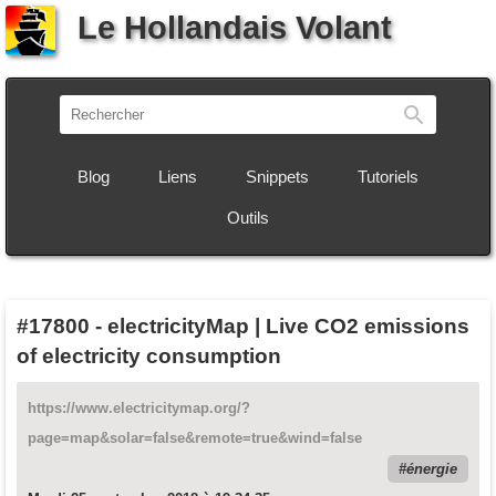
Le Hollandais Volant
Recherch
Blog
Liens
Snippets
Tutoriels
Outils
#17800
-
electricityMap | Live CO2 emissions
of electricity consumption
https://www.electricitymap.org/?
page=map&solar=false&remote=true&wind=false
énergie