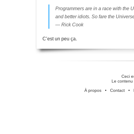
Programmers are in a race with the Un
and better idiots. So fare the Univers
— Rick Cook
C’est un peu ça.
Ceci e
Le contenu 
À propos
•
Contact
•