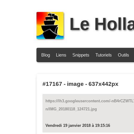
Le Holl
Blog
Liens
Snippets
Tutoriels
Outils
#17167
-
image - 637x442px
https://lh3.googleusercontent.com/-nB4rC
n/IMG_20180118_124721.jpg
Vendredi 19 janvier 2018 à 19:15:16