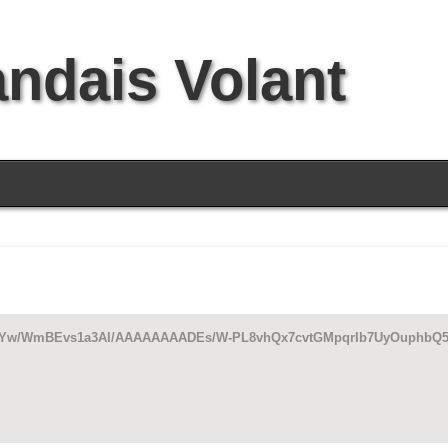
andais Volant
ZWTLYw/WmBEvs1a3AI/AAAAAAAADEs/W-PL8vhQx7cvtGMpqrIb7UyOuphbQ5