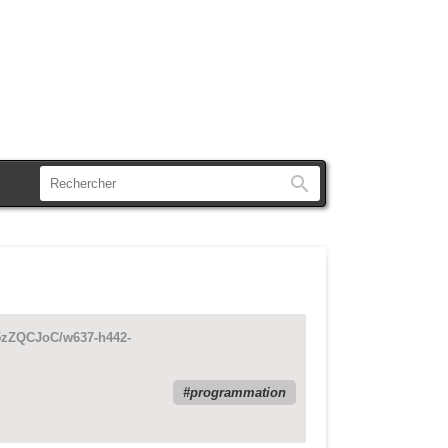
Rechercher
zZQCJoC/w637-h442-
programmation