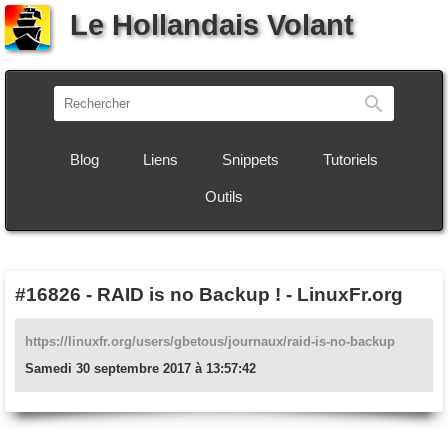
Le Hollandais Volant
Recherch
Blog
Liens
Snippets
Tutoriels
Outils
#16826
-
RAID is no Backup ! - LinuxFr.org
https://linuxfr.org/users/gbetous/journaux/raid-is-no-backup
Samedi 30 septembre 2017 à 13:57:42