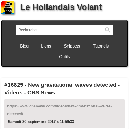
Le Hollandais Volant
Recherch
Blog
Liens
Snippets
Tutoriels
Outils
#16825
-
New gravitational waves detected -
Videos - CBS News
https://www.cbsnews.com/videos/new-gravitational-waves-
detected/
Samedi 30 septembre 2017 à 11:59:33