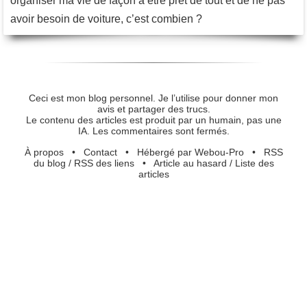
organiser ma vie de façon à être prêt de tout et de ne pas
avoir besoin de voiture, c’est combien ?
Ceci est mon blog personnel. Je l’utilise pour donner mon
avis et partager des trucs.
Le contenu des articles est produit par un humain, pas une
IA. Les commentaires sont fermés.
À propos
•
Contact
•
Hébergé par Webou-Pro
•
RSS
du blog
/
RSS des liens
•
Article au hasard
/
Liste des
articles