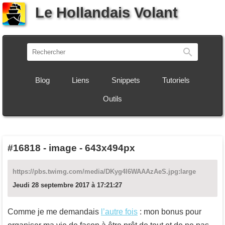
Le Hollandais Volant
Recherch
Blog
Liens
Snippets
Tutoriels
Outils
#16818
-
image - 643x494px
https://pbs.twimg.com/media/DKyg4l6WAAAzAeS.jpg:large
Jeudi 28 septembre 2017 à 17:21:27
Comme je me demandais
l’autre fois
: mon bonus pour