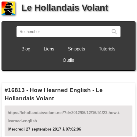
Le Hollandais Volant
Recherch
Blog
Liens
Snippets
Tutoriels
Outils
#16813
-
How I learned English - Le
Hollandais Volant
https://lehollandaisvolant.net/?d=2012/06/12/16/51/23-how-i-
learned-english
Mercredi 27 septembre 2017 à 07:02:06