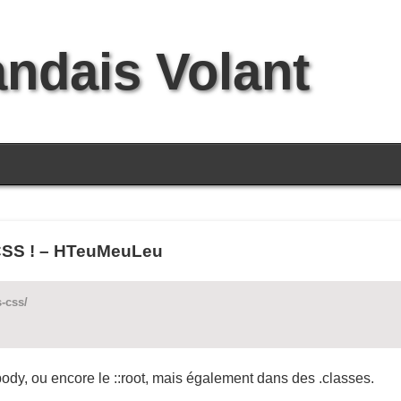
andais Volant
 CSS ! – HTeuMeuLeu
-css/
ody, ou encore le ::root, mais également dans des .classes.