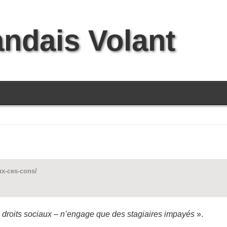
andais Volant
ux-ces-cons/
s droits sociaux – n’engage que des stagiaires impayés
».