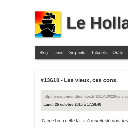
Le Holl
Blog
Liens
Snippets
Tutoriels
Outils
#13610
-
Les vieux, ces cons.
http://www.pimentduchaos.fr/2015/10/22/les-vie
Lundi 26 octobre 2015 à 17:58:48
J’aime bien celle là : «
A manifesté pour le