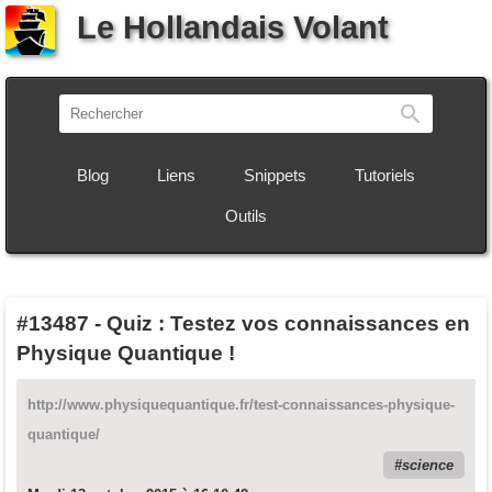
Le Hollandais Volant
Recherch
Blog
Liens
Snippets
Tutoriels
Outils
#13487
-
Quiz : Testez vos connaissances en
Physique Quantique !
http://www.physiquequantique.fr/test-connaissances-physique-
quantique/
science