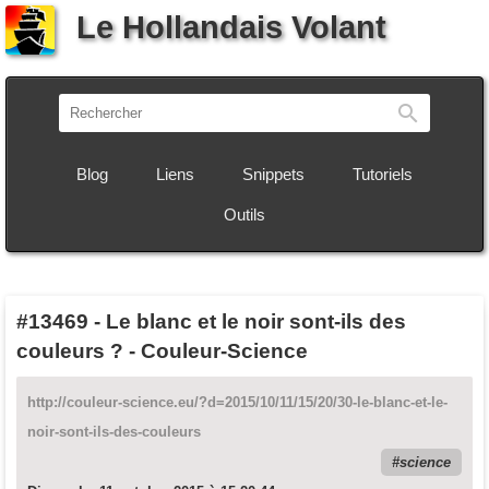
Le Hollandais Volant
Recherch
Blog
Liens
Snippets
Tutoriels
Outils
#13469
-
Le blanc et le noir sont-ils des
couleurs ? - Couleur-Science
http://couleur-science.eu/?d=2015/10/11/15/20/30-le-blanc-et-le-
noir-sont-ils-des-couleurs
science