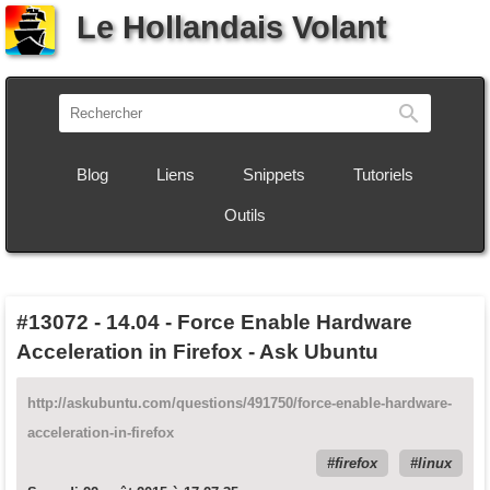
Le Hollandais Volant
Recherch
Blog
Liens
Snippets
Tutoriels
Outils
#13072
-
14.04 - Force Enable Hardware
Acceleration in Firefox - Ask Ubuntu
http://askubuntu.com/questions/491750/force-enable-hardware-
acceleration-in-firefox
firefox
linux