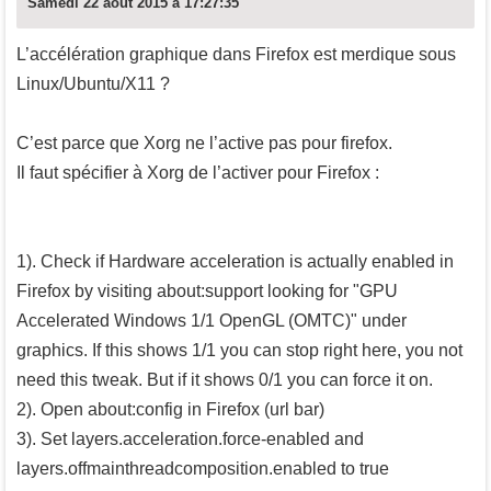
Samedi 22 août 2015 à 17:27:35
L’accélération graphique dans Firefox est merdique sous
Linux/Ubuntu/X11 ?
C’est parce que Xorg ne l’active pas pour firefox.
Il faut spécifier à Xorg de l’activer pour Firefox :
1). Check if Hardware acceleration is actually enabled in
Firefox by visiting about:support looking for "GPU
Accelerated Windows 1/1 OpenGL (OMTC)" under
graphics. If this shows 1/1 you can stop right here, you not
need this tweak. But if it shows 0/1 you can force it on.
2). Open about:config in Firefox (url bar)
3). Set layers.acceleration.force-enabled and
layers.offmainthreadcomposition.enabled to true