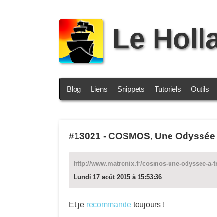
Le Holl
Blog
Liens
Snippets
Tutoriels
Outils
#13021
-
COSMOS, Une Odyssée A T
http://www.matronix.fr/cosmos-une-odyssee-a-tra
Lundi 17 août 2015 à 15:53:36
Et je
recommande
toujours !