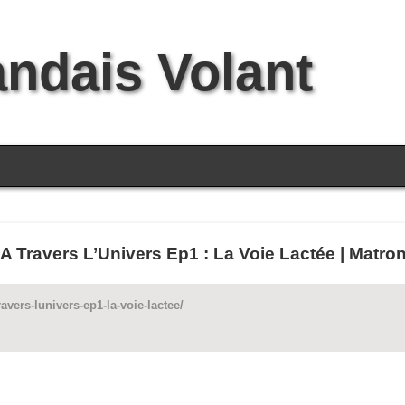
andais Volant
ravers L’Univers Ep1 : La Voie Lactée | Matroni
vers-lunivers-ep1-la-voie-lactee/