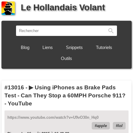
Le Hollandais Volant
Recherch
Blog
Liens
Snippets
Tutoriels
Outils
#13016
-
▶ Using iPhones as Brake Pads
Test - Can They Stop a 60MPH Porsche 911?
- YouTube
https://www.youtube.com/watch?v=U9vO30n_Hq0
apple
lol