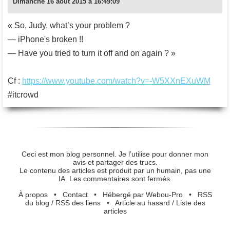
Dimanche 16 août 2015 à 16:49:09
« So, Judy, what’s your problem ?
— iPhone's broken !!
— Have you tried to turn it off and on again ? »
Cf :
https://www.youtube.com/watch?v=-W5XXnEXuWM
#itcrowd
Ceci est mon blog personnel. Je l’utilise pour donner mon
avis et partager des trucs.
Le contenu des articles est produit par un humain, pas une
IA. Les commentaires sont fermés.
À propos
•
Contact
•
Hébergé par Webou-Pro
•
RSS
du blog
/
RSS des liens
•
Article au hasard
/
Liste des
articles