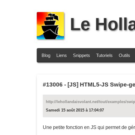
Le Holl
Blog
Liens
Snippets
Tutoriels
Outils
#13006
-
[JS] HTML5-JS Swipe-ge
http://lehollandaisvolant.net/tout/examples/swip
Samedi 15 août 2015 à 17:04:07
Une petite fonction en JS qui permet de gér