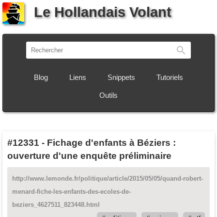
Le Hollandais Volant
Recherch
Blog
Liens
Snippets
Tutoriels
Outils
#12331
-
Fichage d'enfants à Béziers :
ouverture d'une enquête préliminaire
http://www.lemonde.fr/politique/article/2015/05/05/quand-robert-
menard-fiche-les-enfants-des-ecoles-de-
beziers_4627511_823448.html