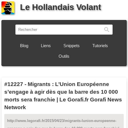
Le Hollandais Volant
Recherch
Blog
Liens
Snippets
Tutoriels
Outils
#12227
-
Migrants : L’Union Européenne
s’engage à agir dès que la barre des 10 000
morts sera franchie | Le Gorafi.fr Gorafi News
Network
http://www.legorafi.fr/2015/04/23/migrants-lunion-europeenne-