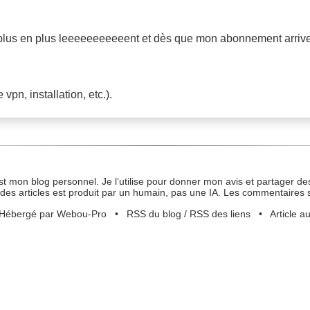
plus en plus leeeeeeeeeeent et dès que mon abonnement arrive à
vpn, installation, etc.).
st mon blog personnel. Je l’utilise pour donner mon avis et partager des
des articles est produit par un humain, pas une IA. Les commentaires 
Hébergé par Webou-Pro
•
RSS du blog
/
RSS des liens
•
Article a