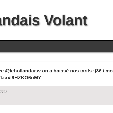
andais Volant
cc @lehollandaisv on a baissé nos tarifs ;)3€ / mo
p://t.co/I9HZKO6oMY"
57792