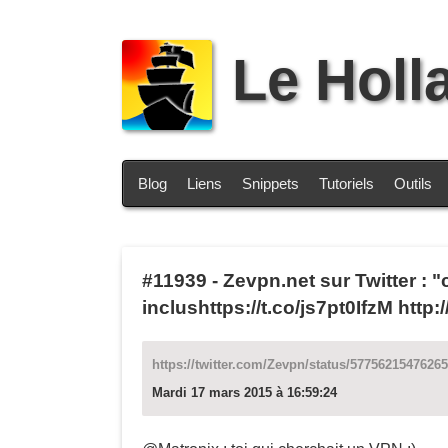
Le Holl
Blog
Liens
Snippets
Tutoriels
Outils
#11939
-
Zevpn.net sur Twitter : "
inclushttps://t.co/js7pt0IfzM htt
https://twitter.com/Zevpn/status/5775621547626
Mardi 17 mars 2015 à 16:59:24