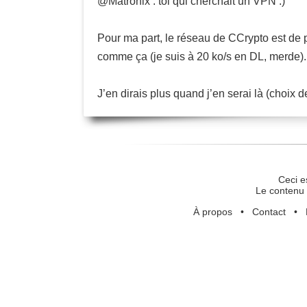
@Matronix : toi qui cherchait un VPN :)
Pour ma part, le réseau de CCrypto est de 
comme ça (je suis à 20 ko/s en DL, merde).
J’en dirais plus quand j’en serai là (choix de 
Ceci e
Le contenu 
À propos
•
Contact
•