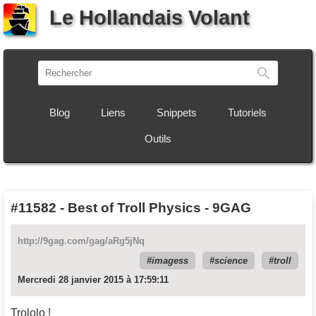
Le Hollandais Volant
Recherch
Blog
Liens
Snippets
Tutoriels
Outils
#11582
-
Best of Troll Physics - 9GAG
http://9gag.com/gag/aRg5jNq
imagess
science
troll
Mercredi 28 janvier 2015 à 17:59:11
Trololo !