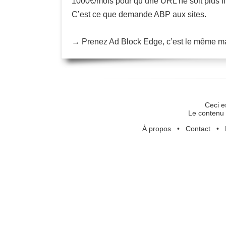
1000€/mois pour qu’une URL ne soit plus fil
C’est ce que demande ABP aux sites.
→ Prenez Ad Block Edge, c’est le même mais
Ceci e
Le contenu 
À propos
•
Contact
•