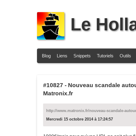
Le Holl
Blog
Liens
Snippets
Tutoriels
Outils
#10827
-
Nouveau scandale autour
Matronix.fr
http://www.matronix.fr/nouveau-scandale-autour
Mercredi 15 octobre 2014 à 17:24:57