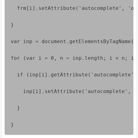
  frm[i].setAttribute('autocomplete', 'on
}
var inp = document.getElementsByTagName('
for (var i = 0, n = inp.length; i < n; i+
  if (inp[i].getAttribute('autocomplete')
    inp[i].setAttribute('autocomplete', '
  }
}