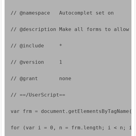
// @namespace   Autocomplet set on
// @description Make all forms to allow a
// @include     *
// @version     1
// @grant       none
// ==/UserScript==
var frm = document.getElementsByTagName('
for (var i = 0, n = frm.length; i < n; i+