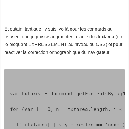
Et putain, tant que j’y suis, voilà pour les connards qui
refusent que je puisse augmenter la taille des textarea (en
le bloquant EXPRESSÉMENT au niveau du CSS) et pour
réactiver la correction orthographique du navigateur :
var txtarea = document.getElementsByTagNa
for (var i = 0, n = txtarea.length; i < n
  if (txtarea[i].style.resize == 'none') 