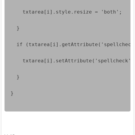
    txtarea[i].style.resize = 'both';
  }
  if (txtarea[i].getAttribute('spellcheck
    txtarea[i].setAttribute('spellcheck',
  }
}