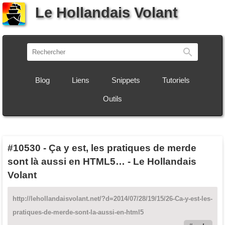
Le Hollandais Volant
Recherch
Blog
Liens
Snippets
Tutoriels
Outils
#10530
-
Ça y est, les pratiques de merde
sont là aussi en HTML5… - Le Hollandais
Volant
http://lehollandaisvolant.net/?d=2014/07/28/19/15/26-Ca-y-est-les-
pratiques-de-merde-sont-la-aussi-en-html5