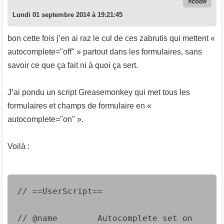
code
Lundi 01 septembre 2014 à 19:21:45
bon cette fois j’en ai raz le cul de ces zabrutis qui mettent «
autocomplete="off" » partout dans les formulaires, sans
savoir ce que ça fait ni à quoi ça sert.
J’ai pondu un script Greasemonkey qui met tous les
formulaires et champs de formulaire en «
autocomplete="on" ».
Voilà :
// ==UserScript==
// @name        Autocomplete set on