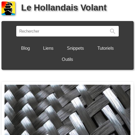
Le Hollandais Volant
Recherch
Blog
Liens
Snippets
Tutoriels
Outils